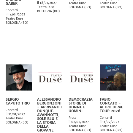
il 18/01/2027
GABER
Teatro Duse
Teatro Duse
Teatro Duse
BOLOGNA
(
BO
)
BOLOGNA
(
BO
)
Concerti
BOLOGNA
(
BO
)
il 14/01/2027
Teatro Duse
BOLOGNA
(
BO
)
SERGIO
ALESSANDRO
DEMOCRAZIA:
FABIO
CAPUTO TRIO
BERGONZONI
STORIE DI
CONCATO -
- ARRIVANO I
DONNE E
ALTRO DI ME
Concerti
DUNQUE.
UOMINI
TOUR 2026
il 21/01/2027
AVANNOTTI,
Prosa
Concerti
Teatro Duse
SOLE BLU E
il 02/02/2027
il 11/02/2027
LA STORIA
BOLOGNA
(
BO
)
DELLA
Teatro Duse
Teatro Duse
GIOVANE
BOLOGNA
(
BO
)
BOLOGNA
(
BO
)