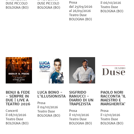
Prosa
il 06/10/2026
DUSE PICCOLO
DUSE PICCOLO
dal 25/09/2026
Teatro Duse
BOLOGNA
(
BO
)
BOLOGNA
(
BO
)
al 26/09/2026
BOLOGNA
(
BO
)
Teatro Duse
BOLOGNA
(
BO
)
BENJI & FEDE
LUCA BONO -
SIGFRIDO
PAOLO NORI
- SEMPRE IN
L'ILLUSIONISTA
RANUCCI -
RACCONTA 'IL
DUE | LIVE A
DIARIO DI UN
MAESTRO E
Prosa
TEATRO 2026
TRAPEZISTA
MARGHERITA'
il 09/10/2026
Concerti
Prosa
Prosa
Teatro Duse
il 08/10/2026
il 10/10/2026
il 12/10/2026
BOLOGNA
(
BO
)
Teatro Duse
Teatro Duse
Teatro Duse
BOLOGNA
(
BO
)
BOLOGNA
(
BO
)
BOLOGNA
(
BO
)