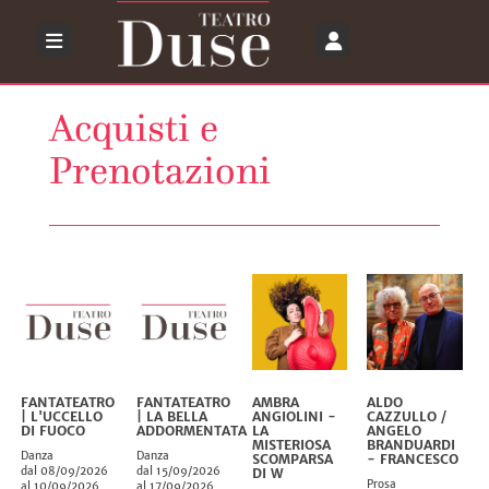
Acquisti e
Prenotazioni
FANTATEATRO
FANTATEATRO
AMBRA
ALDO
| L'UCCELLO
| LA BELLA
ANGIOLINI -
CAZZULLO /
DI FUOCO
ADDORMENTATA
LA
ANGELO
MISTERIOSA
BRANDUARDI
Danza
Danza
SCOMPARSA
- FRANCESCO
dal 08/09/2026
dal 15/09/2026
DI W
Prosa
al 10/09/2026
al 17/09/2026