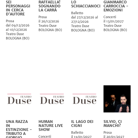
SEI
RAFFAELLA!
LO
GIANMARCO
PERSONAGGI
SOGNANDO
SCHIACCIANOCI
CARROCCIA -
IN CERCA
LA CARRÀ
EMOZIONI
Balletto
D'AUTORE
Prosa
Concerti
dal 27/12/2026 al
Prosa
il 26/12/2026
il 13/01/2027
27/12/2026
dal 09/12/2026
Teatro Duse
Teatro Duse
Teatro Duse
al 10/12/2026
BOLOGNA
(
BO
)
BOLOGNA
(
BO
)
BOLOGNA
(
BO
)
Teatro Duse
BOLOGNA
(
BO
)
UNA RAZZA
HUMAN
IL LAGO DEI
SILVIO, CI
IN
NATURE LIVE
CIGNI
MANCHI?
ESTINZIONE -
SHOW
Balletto
Prosa
TRIBUTO A
Concerti
il 19/01/2027
il 20/01/2027
GIORGIO